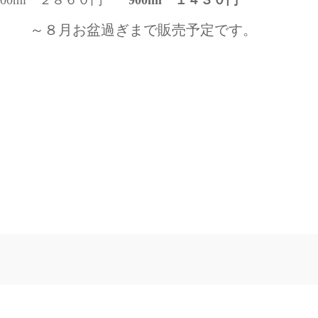
800ml ２８６０円
900ml １４３０円
～８月お盆過ぎまで販売予定です。