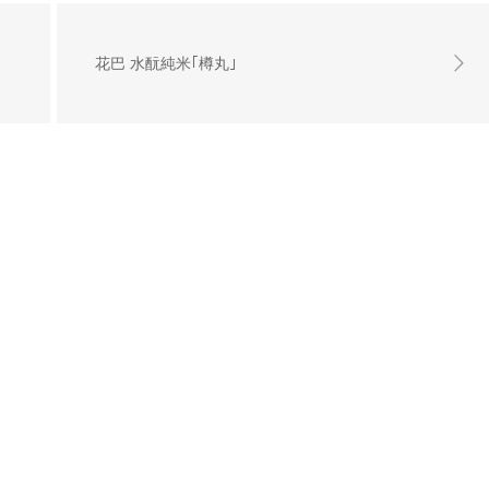
花巴 水酛純米｢樽丸｣