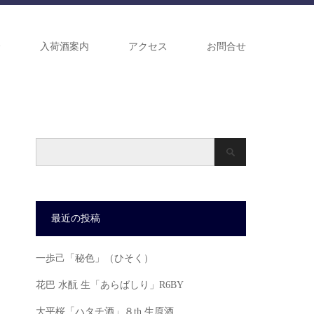
介
入荷酒案内
アクセス
お問合せ
最近の投稿
一歩己「秘色」（ひそく）
花巴 水酛 生「あらばしり」R6BY
大平桜「ハタチ酒」８th 生原酒