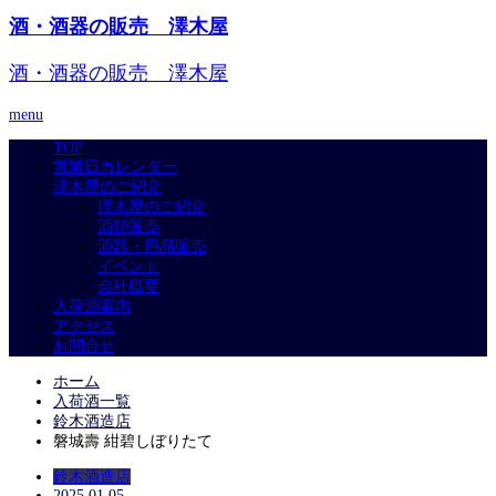
酒・酒器の販売 澤木屋
酒・酒器の販売 澤木屋
menu
TOP
営業日カレンダー
澤木屋のご紹介
澤木屋のご紹介
酒類販売
酒器・用品販売
イベント
会社概要
入荷酒案内
アクセス
お問合せ
ホーム
入荷酒一覧
鈴木酒造店
磐城壽 紺碧しぼりたて
鈴木酒造店
2025.01.05