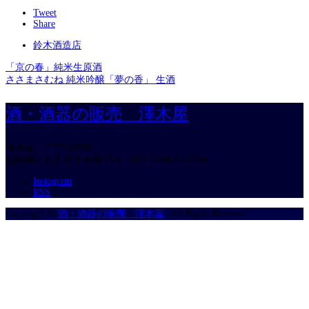
Tweet
Share
鈴木酒造店
「京の春」純米生原酒
ささまさむね 純米吟醸「夢の香」 生酒
酒・酒器の販売 澤木屋
澤木屋
〒970-8026
福島県いわき市平中町23-3
TEL 0246-21-5200
Instagram
RSS
Copyright
©
酒・酒器の販売 澤木屋
. All Rights Reserved.