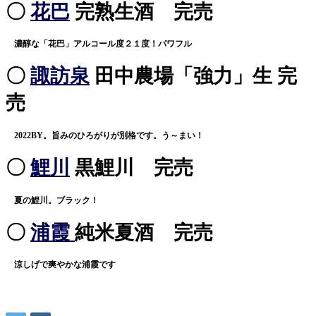
〇
花巴
完熟生酒 完売
濃醇な「花巴」アルコール度２１度！パワフル
〇
諏訪泉
田中農場「強力」生 完
売
2022BY。旨みのひろがりが別格です。う～まい！
〇
鯉川
黒鯉川 完売
夏の鯉川。ブラック！
〇
浦霞
純米夏酒 完売
涼しげで爽やかな浦霞です