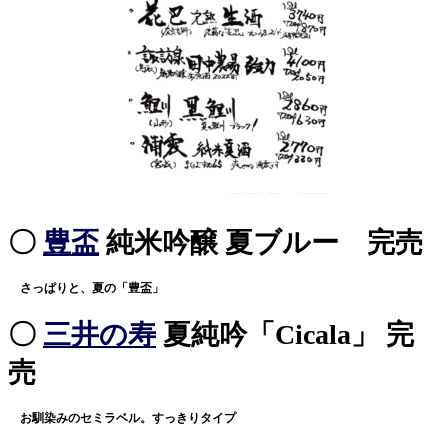
〇
豊盃
純米吟醸
夏ブルー 完売
さっぱりと、夏の「豊盃」
〇
三井の寿
夏純吟
「Cicala」 完
売
お馴染みのセミラベル。すっきりタイプ