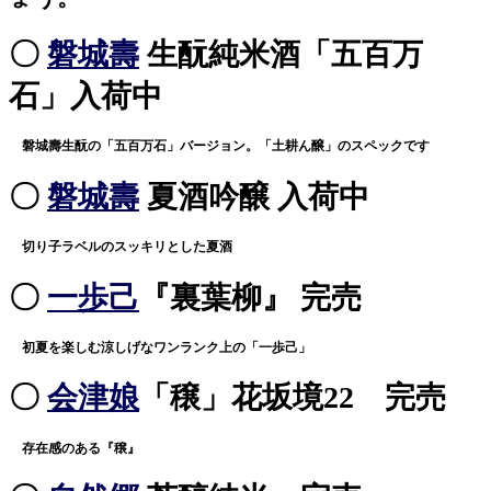
〇
磐城壽
生酛純米酒「五百万
石」入荷中
磐城壽生酛の「五百万石」バージョン。「土耕ん醸」のスペックです
〇
磐城壽
夏酒吟醸 入荷中
切り子ラベルのスッキリとした夏酒
〇
一歩己
『裏葉柳』 完売
初夏を楽しむ涼しげなワンランク上の「一歩己」
〇
会津娘
「穣」花坂境22 完売
存在感のある『穣』