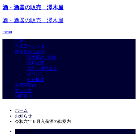
酒・酒器の販売 澤木屋
酒・酒器の販売 澤木屋
menu
TOP
営業日カレンダー
澤木屋のご紹介
澤木屋のご紹介
酒類販売
酒器・用品販売
イベント
会社概要
入荷酒案内
アクセス
お問合せ
ホーム
お知らせ
令和六年６月入荷酒の御案内
2024.05.27