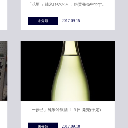
「花垣 」純米ひやおろし 絶賛発売中です。
2017.09.15
未分類
「一歩己」純米吟醸酒 １３日 発売(予定)
2017.09.10
未分類