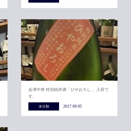
会津中将 特別純米酒「ひやおろし 」入荷で
す。
2017.09.05
未分類