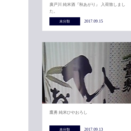
廣戸川 純米酒『秋あがり』 入荷致しまし
た。
2017.09.15
未分類
鷹勇 純米ひやおろし
2017.09.13
未分類