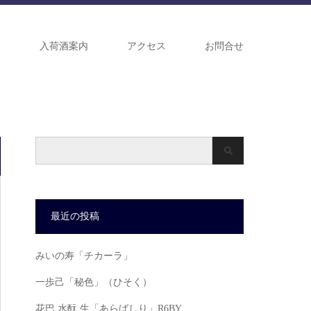
介
入荷酒案内
アクセス
お問合せ
最近の投稿
みいの寿「チカーラ」
一歩己「秘色」（ひそく）
花巴 水酛 生「あらばしり」R6BY