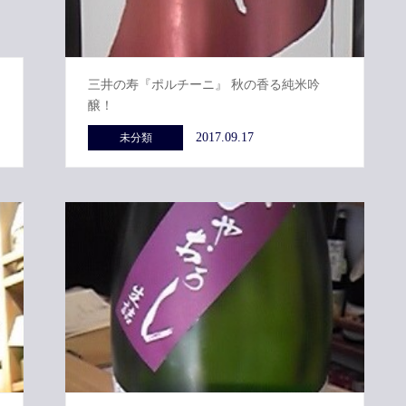
三井の寿『ポルチーニ』 秋の香る純米吟
醸！
2017.09.17
未分類