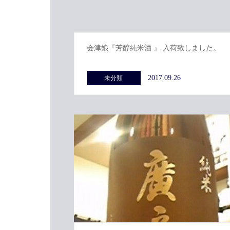
会津娘『芳醇純米酒 』 入荷致しました。
2017.09.26
未分類