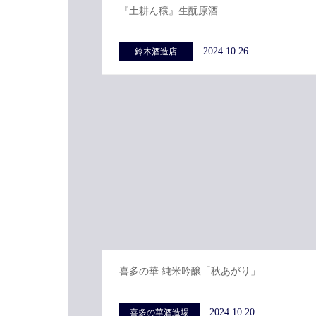
『土耕ん穣』生酛原酒
2024.10.26
鈴木酒造店
喜多の華 純米吟醸「秋あがり」
2024.10.20
喜多の華酒造場