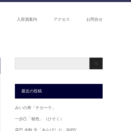
介
入荷酒案内
アクセス
お問合せ
最近の投稿
みいの寿「チカーラ」
一歩己「秘色」（ひそく）
花巴 水酛 生「あらばしり」R6BY