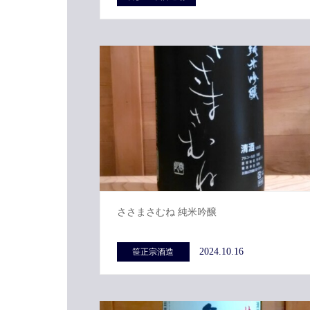
ささまさむね 純米吟醸
2024.10.16
笹正宗酒造