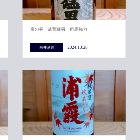
京の春「益荒猛男」但馬強力
2024.10.28
向井酒造