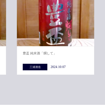
豊盃 純米酒「燗して」
2024.10.07
三浦酒造