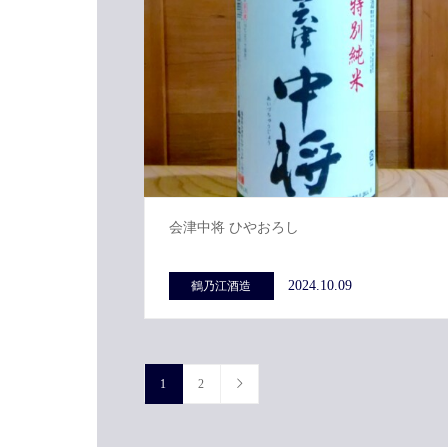
会津中将 ひやおろし
2024.10.09
鶴乃江酒造
1
2