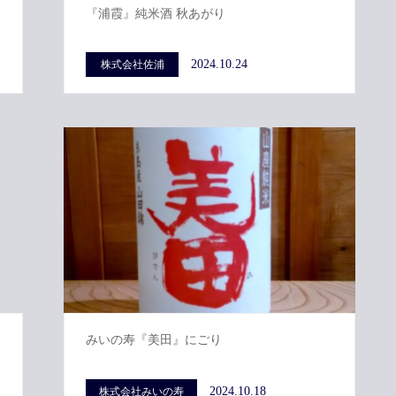
『浦霞』純米酒 秋あがり
2024.10.24
株式会社佐浦
みいの寿『美田』にごり
2024.10.18
株式会社みいの寿