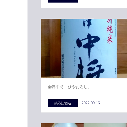
会津中将「ひやおろし」
2022.09.16
鶴乃江酒造