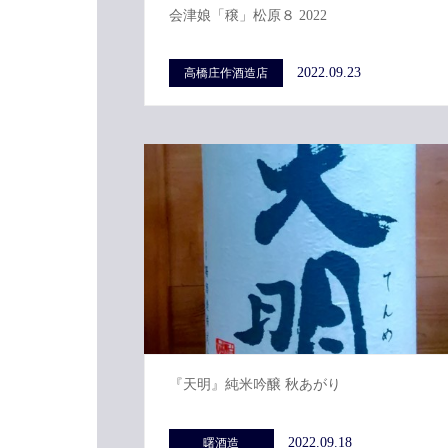
会津娘「穣」松原８ 2022
2022.09.23
高橋庄作酒造店
『天明』純米吟醸 秋あがり
2022.09.18
曙酒造