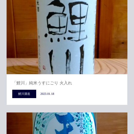
「鯉川」純米うすにごり 火入れ
鯉川酒造
2023.01.18