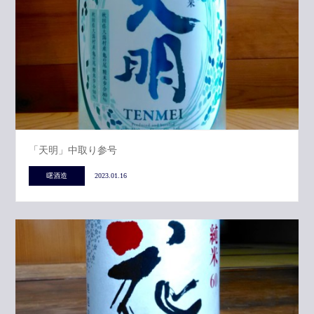
「天明」中取り参号
曙酒造
2023.01.16