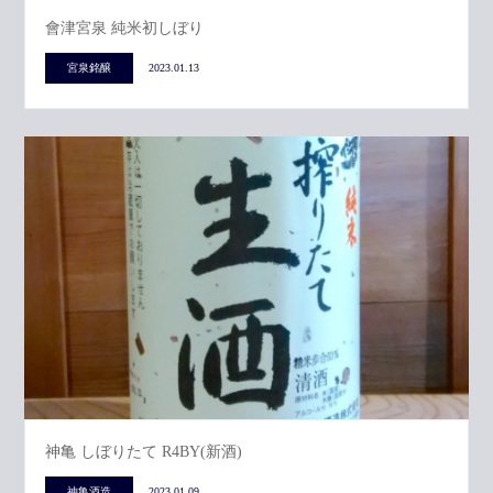
會津宮泉 純米初しぼり
宮泉銘醸
2023.01.13
神亀 しぼりたて R4BY(新酒)
神亀酒造
2023.01.09