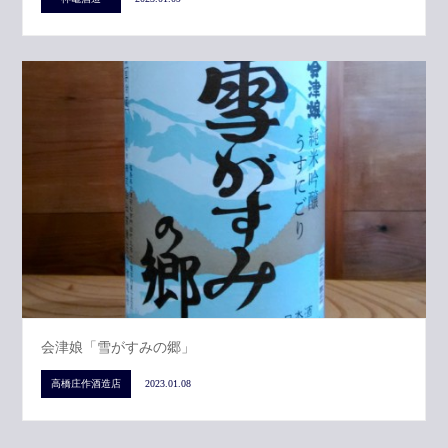
会津娘「雪がすみの郷」
高橋庄作酒造店
2023.01.08