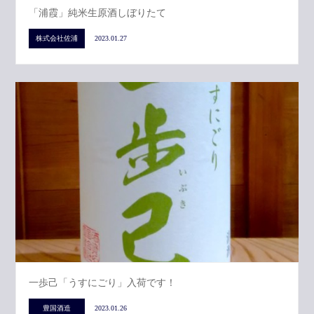
「浦霞」純米生原酒しぼりたて
株式会社佐浦
2023.01.27
一歩己「うすにごり」入荷です！
豊国酒造
2023.01.26