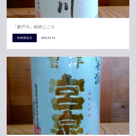
『廣戸川』純米にごり
松崎酒造店
2023.01.14