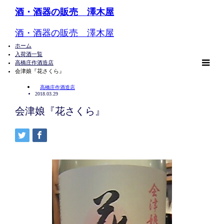
酒・酒器の販売 澤木屋
酒・酒器の販売 澤木屋
ホーム
入荷酒一覧
高橋庄作酒造店
m
会津娘『花さくら』
高橋庄作酒造店
2018.03.29
会津娘『花さくら』