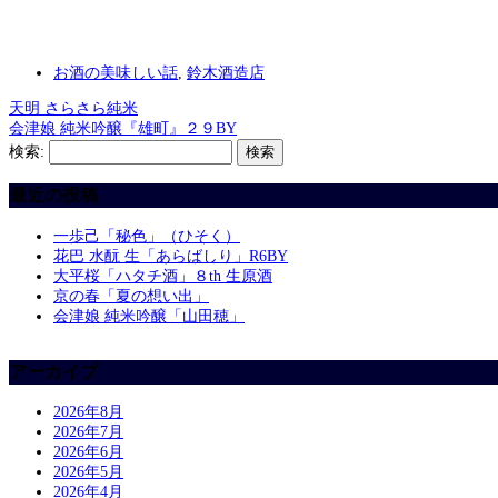
お酒の美味しい話
,
鈴木酒造店
天明 さらさら純米
会津娘 純米吟醸『雄町』２９BY
検索:
最近の投稿
一歩己「秘色」（ひそく）
花巴 水酛 生「あらばしり」R6BY
大平桜「ハタチ酒」８th 生原酒
京の春「夏の想い出」
会津娘 純米吟醸「山田穂」
アーカイブ
2026年8月
2026年7月
2026年6月
2026年5月
2026年4月