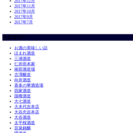
2017年12月
2017年11月
2017年10月
2017年9月
2017年7月
カテゴリー
お酒の美味しい話
ほまれ酒造
三浦酒造
仁井田本家
南部酒造場
古澤醸造
向井酒造
喜多の華酒造場
四家酒造
国権酒造
大七酒造
大木代吉本店
大谷忠吉本店
大谷酒造
太平桜酒造
宮泉銘醸