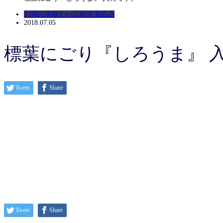
お酒の美味しい話
鈴木酒造店
2018.07.05
標葉にごり『しろうま』 
Tweet
Share
Tweet
Share