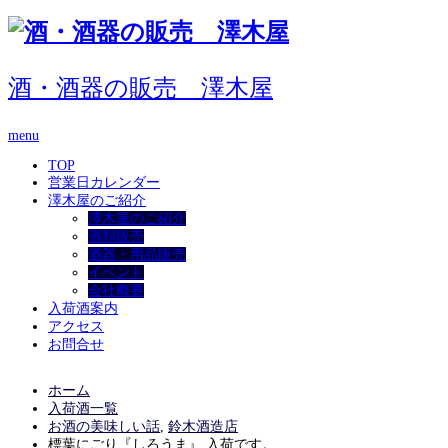
酒・酒器の販売 澤木屋
menu
TOP
営業日カレンダー
澤木屋のご紹介
澤木屋のご紹介
酒類販売
酒器・用品販売
イベント
会社概要
入荷酒案内
アクセス
お問合せ
ホーム
入荷酒一覧
お酒の美味しい話
,
鈴木酒造店
標葉にごり『しろうま』 入荷です。