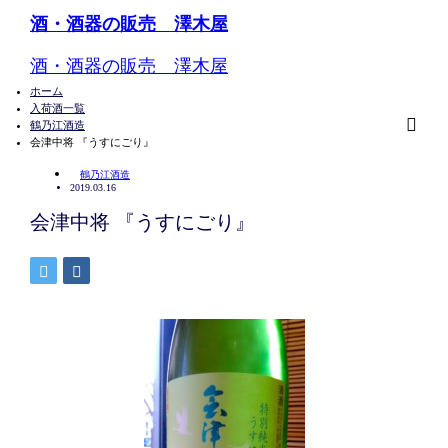
酒・酒器の販売 澤木屋
酒・酒器の販売 澤木屋
ホーム
入荷酒一覧
鶴乃江酒造
m
会津中将 『うすにごり』
鶴乃江酒造
2019.03.16
会津中将 『うすにごり』