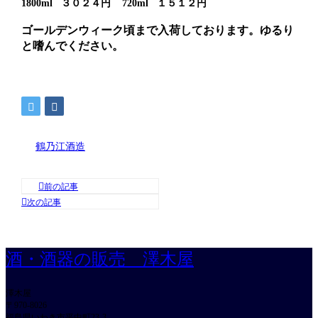
1800ml ３０２４円 720ml １５１２円
ゴールデンウィーク頃まで入荷しております。ゆるり
と嗜んでください。
鶴乃江酒造
酒・酒器の販売 澤木屋
澤木屋
〒970-8026
福島県いわき市平中町23-3