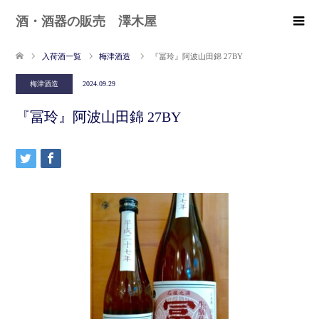
酒・酒器の販売 澤木屋
入荷酒一覧
梅津酒造
『冨玲』阿波山田錦 27BY
梅津酒造
2024.09.29
『冨玲』阿波山田錦 27BY