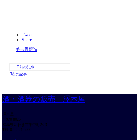
Tweet
Share
美吉野醸造
酒・酒器の販売 澤木屋
澤木屋
〒970-8026
福島県いわき市平中町23-3
TEL 0246-21-5200