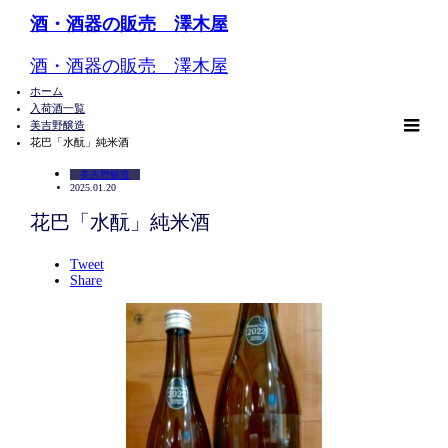
酒・酒器の販売 澤木屋
酒・酒器の販売 澤木屋
ホーム
入荷酒一覧
美吉野醸造
m
花巴「水酛」純米酒
美吉野醸造
2025.01.20
花巴「水酛」純米酒
Tweet
Share