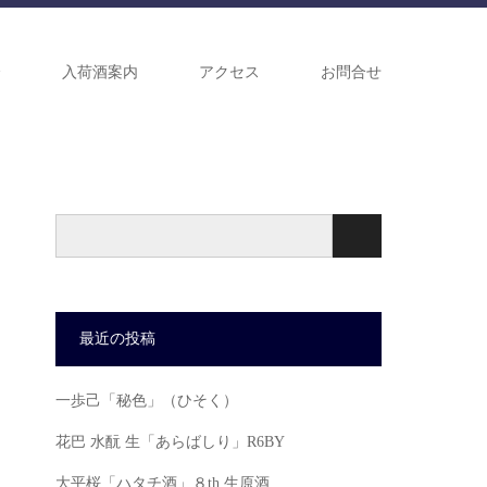
介
入荷酒案内
アクセス
お問合せ
最近の投稿
一歩己「秘色」（ひそく）
花巴 水酛 生「あらばしり」R6BY
大平桜「ハタチ酒」８th 生原酒