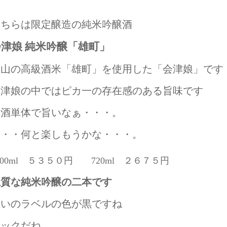
こちらは限定醸造の純米吟醸酒
会津娘 純米吟醸「雄町」
岡山の高級酒米「雄町」を使用した「会津娘」です
会津娘の中ではピカ一の存在感のある旨味です
お酒単体で旨いなぁ・・・。
・・・何と楽しもうかな・・・。
800ml ５３５０円 720ml ２６７５円
上質な純米吟醸の二本です
互いのラベルの色が黒ですね
ロックだね