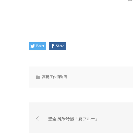
Tweet
Share
高橋庄作酒造店
豊盃 純米吟醸「夏ブルー」