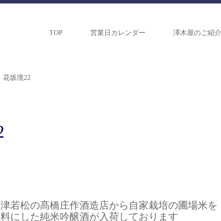
TOP
営業日カレンダー
澤木屋のご紹
花坂境22
2
会津若松の髙橋庄作酒造店から自家栽培の圃場米を
原料にした純米吟醸酒が入荷しております