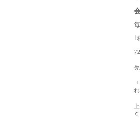
7
先
「
れ
上
と