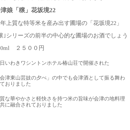
会津娘「穣」花坂境22
毎年上質な特等米を産み出す圃場の「花坂境22」
｢穣｣シリーズの前半の中心的な圃場のお酒でしょう
20ml ２５００円
日いわきワシントンホテル椿山荘で開催された
会津東山芸妓の夕べ」の中でも会津酒として振る舞わ
ておりました
質な華やかさと軽快さを持つ米の旨味が会津の地料理
共に融合されておりました