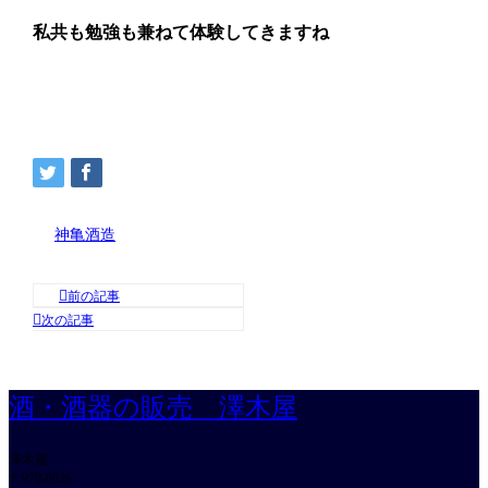
私共も勉強も兼ねて体験してきますね
神亀酒造
酒・酒器の販売 澤木屋
澤木屋
〒970-8026