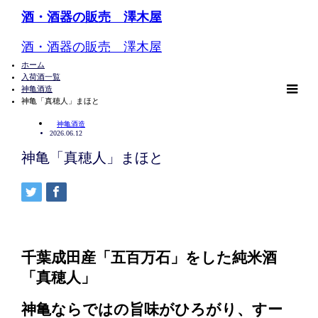
酒・酒器の販売 澤木屋
酒・酒器の販売 澤木屋
ホーム
入荷酒一覧
神亀酒造
m
神亀「真穂人」まほと
神亀酒造
2026.06.12
神亀「真穂人」まほと
千葉成田産「五百万石」をした
純米酒
「真穂人」
神亀ならではの旨味がひろがり、すー