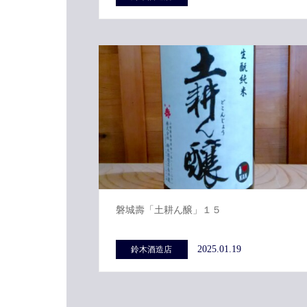
磐城壽「土耕ん醸」１５
2025.01.19
鈴木酒造店