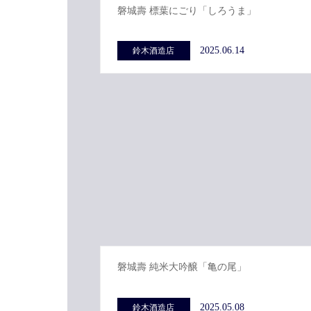
磐城壽 標葉にごり「しろうま」
2025.06.14
鈴木酒造店
磐城壽 純米大吟醸「亀の尾」
2025.05.08
鈴木酒造店