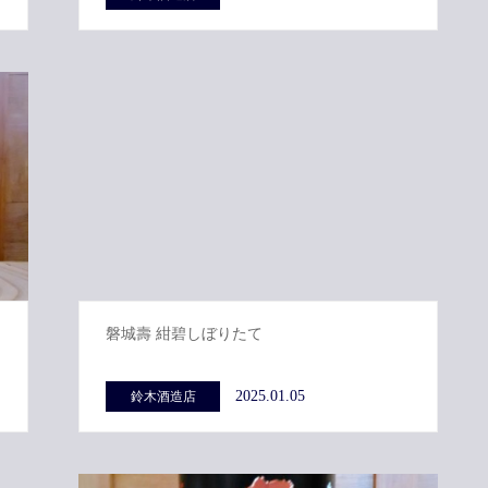
磐城壽 紺碧しぼりたて
2025.01.05
鈴木酒造店