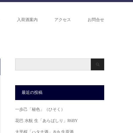
介
入荷酒案内
アクセス
お問合せ
最近の投稿
一歩己「秘色」（ひそく）
花巴 水酛 生「あらばしり」R6BY
大平桜「ハタチ酒」８th 生原酒