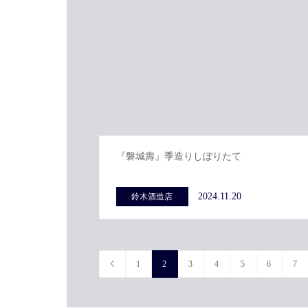
『磐城壽』季造りしぼりたて
2024.11.20
鈴木酒造店
1
2
3
4
5
6
7