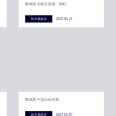
磐城壽 生酛生原酒「雄町」
2025.05.21
鈴木酒造店
磐城壽 中汲み純米酒
2025.02.07
鈴木酒造店