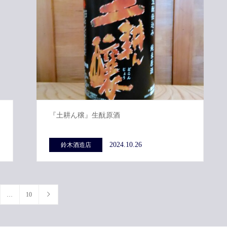
『土耕ん穣』生酛原酒
2024.10.26
鈴木酒造店
…
10