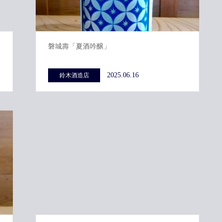
磐城壽「夏酒吟醸」
2025.06.16
鈴木酒造店